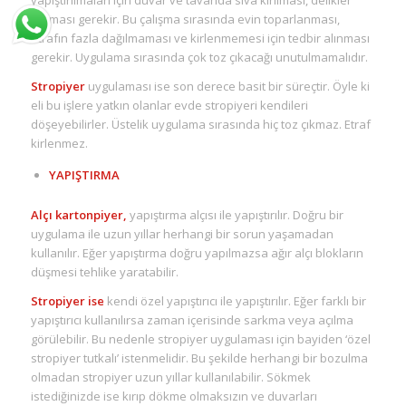
yapıştırılmaları için duvar ve tavanda sıva kırılması, delikler
açılması gerekir. Bu çalışma sırasında evin toparlanması,
etrafın fazla dağılmaması ve kirlenmemesi için tedbir alınması
gerekir. Uygulama sırasında çok toz çıkacağı unutulmamalıdır.
Stropiyer
uygulaması ise son derece basit bir süreçtir. Öyle ki
eli bu işlere yatkın olanlar evde stropiyeri kendileri
döşeyebilirler. Üstelik uygulama sırasında hiç toz çıkmaz. Etraf
kirlenmez.
YAPIŞTIRMA
Alçı kartonpiyer,
yapıştırma alçısı ile yapıştırılır. Doğru bir
uygulama ile uzun yıllar herhangi bir sorun yaşamadan
kullanılır. Eğer yapıştırma doğru yapılmazsa ağır alçı blokların
düşmesi tehlike yaratabilir.
Stropiyer ise
kendi özel yapıştırıcı ile yapıştırılır. Eğer farklı bir
yapıştırıcı kullanılırsa zaman içerisinde sarkma veya açılma
görülebilir. Bu nedenle stropiyer uygulaması için bayiden ‘özel
stropiyer tutkalı’ istenmelidir. Bu şekilde herhangi bir bozulma
olmadan stropiyer uzun yıllar kullanılabilir. Sökmek
istediğinizde ise kırıp dökme olmaksızın ve duvarları