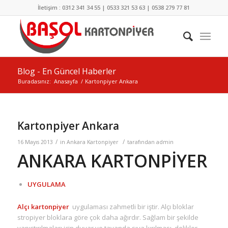
İletişim : 0312 341 34 55 | 0533 321 53 63 | 0538 279 77 81
Blog - En Güncel Haberler
Buradasınız:
Anasayfa
/
Kartonpiyer Ankara
Kartonpiyer Ankara
/
/
16 Mayıs 2013
in
Ankara Kartonpiyer
tarafından
admin
ANKARA KARTONPİYER
UYGULAMA
Alçı kartonpiyer
uygulaması zahmetli bir iştir. Alçı bloklar
stropiyer bloklara göre çok daha ağırdır. Sağlam bir şekilde