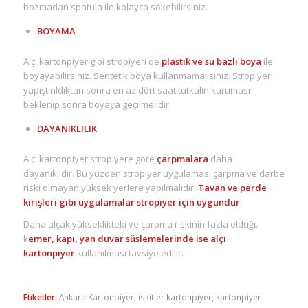
bozmadan spatula ile kolayca sökebilirsiniz.
BOYAMA
Alçı kartonpiyer gibi stropiyeri de
plastik ve su bazlı boya
ile
boyayabilirsiniz. Sentetik boya kullanmamalısınız. Stropiyer
yapıştırıldıktan sonra en az dört saat tutkalın kuruması
beklenip sonra boyaya geçilmelidir.
DAYANIKLILIK
Alçı kartonpiyer stropiyere göre
çarpmalara
daha
dayanıklıdır. Bu yüzden stropiyer uygulaması çarpma ve darbe
riski olmayan yüksek yerlere yapılmalıdır.
Tavan ve perde
kirişleri gibi uygulamalar stropiyer için uygundur
.
Daha alçak yükseklikteki ve çarpma riskinin fazla olduğu
k
emer, kapı, yan duvar süslemelerinde ise alçı
kartonpiyer
kullanılması tavsiye edilir.
Etiketler:
Ankara Kartonpiyer
,
iskitler kartonpiyer
,
kartonpiyer