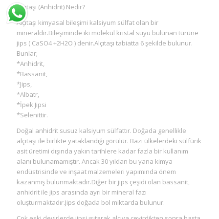
Alçıtaşı (Anhidrit) Nedir?
Alçıtaşı kimyasal bileşimi kalsiyum sülfat olan bir
mineraldir.Bileşiminde iki molekül kristal suyu bulunan türüne
jips ( CaSO4 +2H2O ) denir.Alçıtaşı tabiatta 6 şekilde bulunur.
Bunlar;
*Anhidrit,
*Bassanit,
*Jips,
*Albatr,
*İpek Jipsi
*Selenittir.
Doğal anhidrit susuz kalsiyum sülfattır. Doğada genellikle
alçıtaşı ile birlikte yataklandığı görülür. Bazı ülkelerdeki sülfürik
asit üretimi dışında yakın tarihlere kadar fazla bir kullanım
alanı bulunamamıştır. Ancak 30 yıldan bu yana kimya
endüstrisinde ve inşaat malzemeleri yapımında önem
kazanmış bulunmaktadır.Diğer bir jips çeşidi olan bassanit,
anhidrit ile jips arasında ayrı bir mineral fazı
oluşturmaktadır.Jips doğada bol miktarda bulunur.
Çok eski devirlerde jipsi ısıtarak alçıya çevirdikten sonra başta