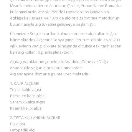
Mısırlılar olmak üzere Asurlular, Çinliler, Yunanlılar ve Romalılar
kullanmışlardır. Ancak1755’ de Fransa’da jips kimyasının
açıklığa kavuşması ve 1870’ de alçı priz geciktirme metodunun
bulunmasıyla alçı tüketimi gelişmeye başlamıştır.
Ülkemizde Selçuklulardan kalma eserlerde alçı kullanıldığını
bilinmektedir ( Akşehir / Konya )yine Erzurum’ da alçı sıvalı 200
yıllık evlerin varlığı dikkate alındığında oldukça eski tarihlerden
beri alçı kullanıldığı anlaşılmaktadır.
Alçıtaşı yataklarının genelde İç Anadolu, Güneyve Doğu
Anadolu’da yoğun olarak bulunmaktadır.
Alçı sanayide dört ana grupta üretilmektedir.
1. KALIP ALÇILARI
Teksir kalıbı alçısı
Porselen kalıp alçısı
Seramik kalıbı alçısı
Kiremit kalıbı alçısı
2. TIPTA KULLANILAN ALÇILAR
Diş alçısı
Ortopedik Alçı