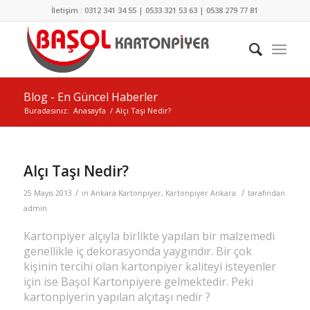
İletişim : 0312 341 34 55 | 0533 321 53 63 | 0538 279 77 81
Blog - En Güncel Haberler
Buradasınız:
Anasayfa
/
Alçı Taşı Nedir?
Alçı Taşı Nedir?
/
/
25 Mayıs 2013
in
Ankara Kartonpiyer
,
Kartonpiyer Ankara
tarafından
admin
Kartonpiyer alçıyla birlikte yapılan bir malzemedi
genellikle iç dekorasyonda yaygındır. Bir çok
kişinin tercihi olan kartonpiyer kaliteyi isteyenler
için ise Başol Kartonpiyere gelmektedir. Peki
kartonpiyerin yapılan alçıtaşı nedir ?